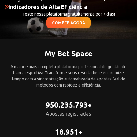
Indicadores de Alta Eficiência
Teste nossa plataforma gratuitamente por 7 dias!
COMECE AGORA
My Bet Space
A maior e mais completa plataforma profissional de gestão de
banca esportiva. Transforme seus resultados e economize
tempo com a sincronização automatizada de apostas. Valide
métodos com rapidez e eficiência.
950.235.793+
Apostas registradas
18.951+