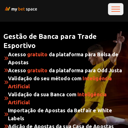
Gestão de Banca para Trade
Esportivo
Acesso
gratuito
da plataforma para
Bolsa de
Apostas
Acesso
gratuito
da plataforma para Odd Justa
Validação do seu método com
Inteligência
Artificial
Validação da sua Banca com
Inteligência
Artificial
Importação de Apostas da Betfair e White
Labels
Adição de Apostas da sua Casa de Apostas